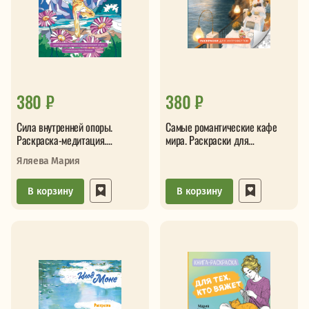
380 ₽
380 ₽
Сила внутренней опоры.
Самые романтические кафе
Раскраска-медитация.
мира. Раскраски для
Умиротворяющие пейзажи и
интровертов
Яляева Мария
поддерживающие цитаты
В корзину
В корзину