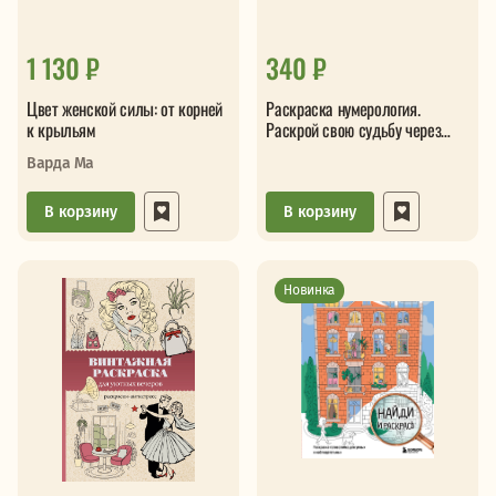
1 130 ₽
340 ₽
Цвет женской силы: от корней
Раскраска нумерология.
к крыльям
Раскрой свою судьбу через
магию чисел
Варда Ма
В корзину
В корзину
Новинка