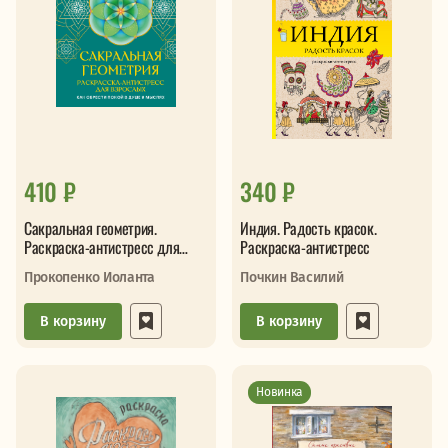
410 ₽
340 ₽
Сакральная геометрия.
Индия. Радость красок.
Раскраска-антистресс для
Раскраска-антистресс
взрослых. Как обрести покой в
Прокопенко Иоланта
Почкин Василий
душе и мыслях
В корзину
В корзину
Новинка