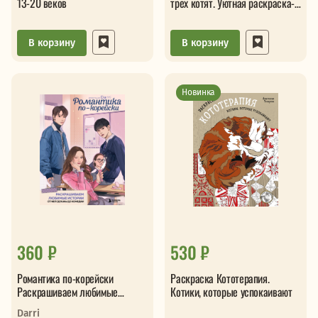
13-20 веков
трех котят. Уютная раскраска-
антистресс
В корзину
В корзину
Новинка
360 ₽
530 ₽
Романтика по-корейски
Раскраска Кототерапия.
Раскрашиваем любимые
Котики, которые успокаивают
истории От мелодрамы до
Darri