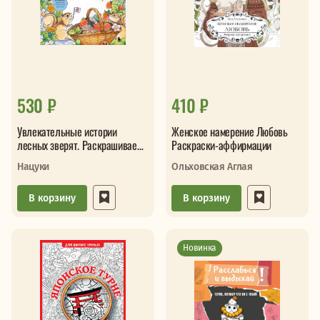
530 ₽
410 ₽
Увлекательные истории
Женское намерение Любовь
лесных зверят. Раскрашиваем
Раскраски-аффирмации
приключения очаровательных
Нацуки
Ольховская Аглая
пуши
В корзину
В корзину
Новинка