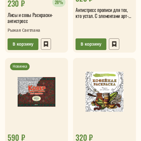
230 ₽
28%
Антистресс прописи для тех,
Лисы и совы Раскраски-
кто устал. С элементами арт-
антистресс
терапии. Открой, пиши и рисуй,
когда не осталось сил
Рыжая Светлана
В корзину
В корзину
Новинка
590 ₽
320 ₽