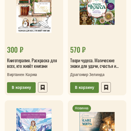
300 ₽
570 ₽
Книготерапия. Раскраска для
Твори чудеса. Магические
всех, кто живёт книгами
знаки для удачи, счастья и
любви. Раскрашивай и твори
Виртанен Карма
Драгомир Зелинда
свою реальность
В корзину
В корзину
Новинка