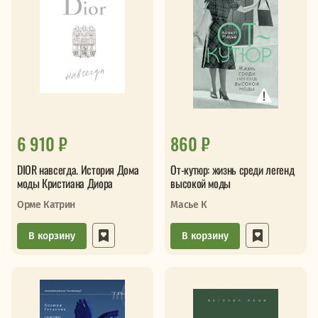
6 910 ₽
860 ₽
DIOR навсегда. История Дома
От-кутюр: жизнь среди легенд
моды Кристиана Диора
высокой моды
Орме Катрин
Масье К
В корзину
В корзину