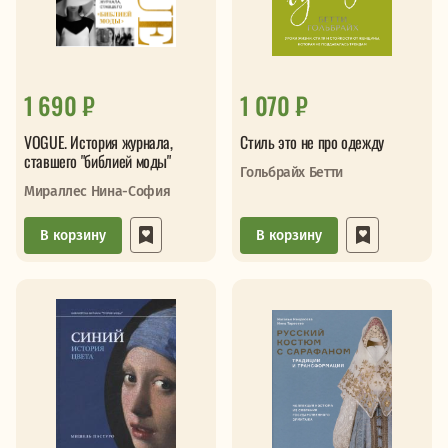
1 690 ₽
1 070 ₽
VOGUE. История журнала,
Стиль это не про одежду
ставшего "библией моды"
Гольбрайх Бетти
Мираллес Нина-София
В корзину
В корзину