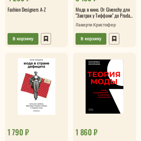
Fashion Designers A-Z
Мода в кино. От Givenchy для
"Завтрак у Тиффани" до Prada в
"Отель "Гранд Будапешт"
Лаверти Кристофер
В корзину
В корзину
1 790 ₽
1 860 ₽