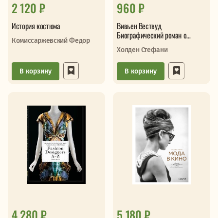
2 120 ₽
960 ₽
История костюма
Вивьен Вествуд
Биографический роман о
Комиссаржевский Федор
женщине которая превратила
Холден Стефани
панк в высокую
В корзину
В корзину
4 280 ₽
5 180 ₽