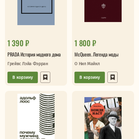
1 390 ₽
1 800 ₽
PRADA История модного дома
McQueen. Легенда моды
Грейвс Лэйа Фэрран
О Нил Майкл
В корзину
В корзину