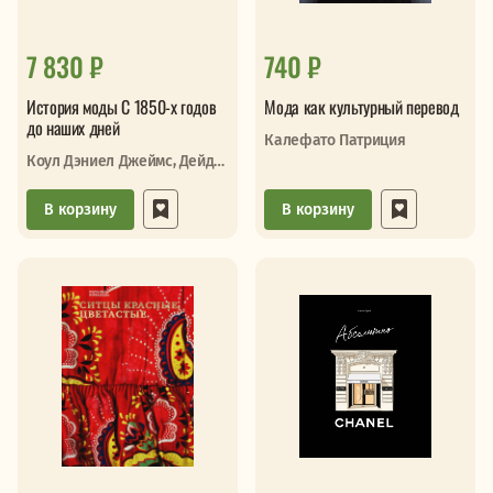
7 830 ₽
740 ₽
История моды С 1850-х годов
Мода как культурный перевод
до наших дней
Калефато Патриция
Коул Дэниел Джеймс, Дейд
Нэнси
В корзину
В корзину