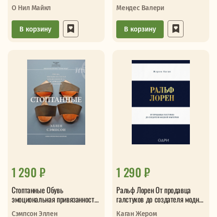
О Нил Майкл
Мендес Валери
В корзину
В корзину
1 290 ₽
1 290 ₽
Стоптанные Обувь
Ральф Лорен От продавца
эмоциональная привязанность
галстуков до создателя модной
и аффекты ношения
империи
Сэмпсон Эллен
Каган Жером