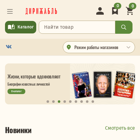
0
0
Каталог
Режим работы магазинов
С
Жизни, которые вдохновляют
Т
Биографии известных личностей
м
В каталог
Новинки
Смотреть все