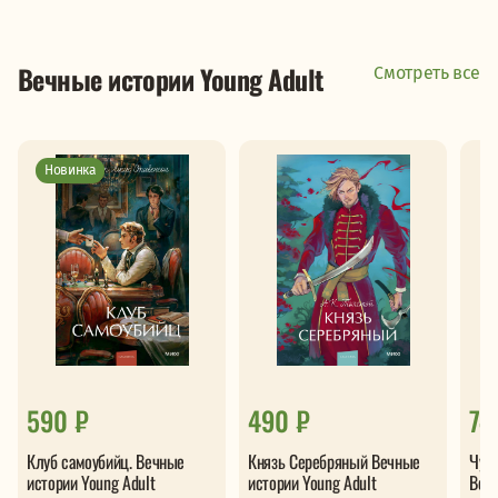
Вечные истории Young Adult
Смотреть все
Новинка
590 ₽
490 ₽
74
Клуб самоубийц. Вечные
Князь Серебряный Вечные
Чувс
истории Young Adult
истории Young Adult
Вечн