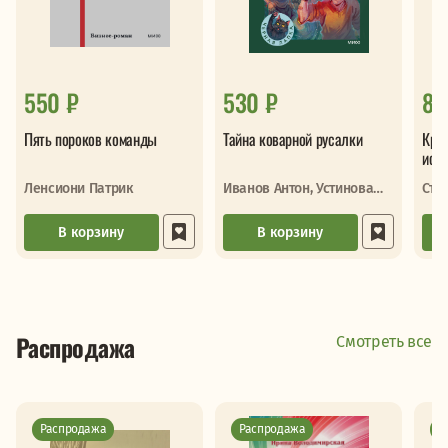
550 ₽
530 ₽
89
Пять пороков команды
Тайна коварной русалки
Крас
исто
Ленсиони Патрик
Иванов Антон, Устинова
Сте
Анна
В корзину
В корзину
Распродажа
Смотреть все
Распродажа
Распродажа
Р