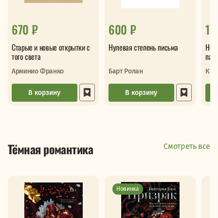
670 ₽
600 ₽
1 
Старые и новые открытки с
Нулевая степень письма
Нор
того света
пат
Арминио Франко
Барт Ролан
Кан
В корзину
В корзину
Тёмная романтика
Смотреть все
Новинка