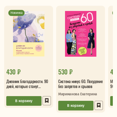
Новинка
Н
430 ₽
530 ₽
45
Дневник благодарности. 90
Система минус 60. Похудение
Мой 
дней, которые станут
без запретов и срывов
90 д
началом удивительных
нач
Мириманова Екатерина
перемен в жизни (цветы)
пере
сиян
В корзину
В корзину