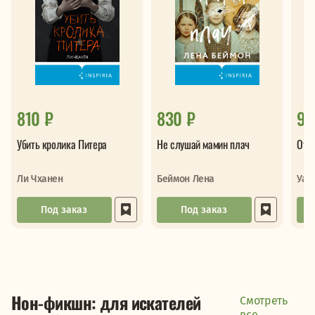
810 ₽
830 ₽
90
Убить кролика Питера
Не слушай мамин плач
Отс
Ли Чханен
Беймон Лена
Уай
Под заказ
Под заказ
Нон-фикшн: для искателей
Смотреть
все