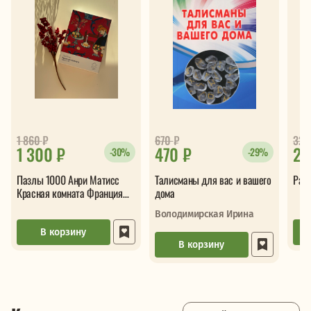
1 860
₽
670
₽
32
1 300 ₽
470 ₽
23
-30%
-29%
Пазлы 1000 Анри Матисс
Талисманы для вас и вашего
Расс
Красная комната Франция
дома
1908
Володимирская Ирина
В корзину
В корзину