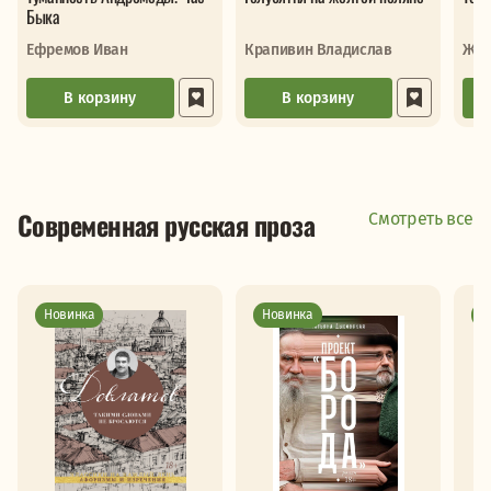
Быка
Ефремов Иван
Крапивин Владислав
Жил
В корзину
В корзину
Современная русская проза
Смотреть все
Новинка
Новинка
Н