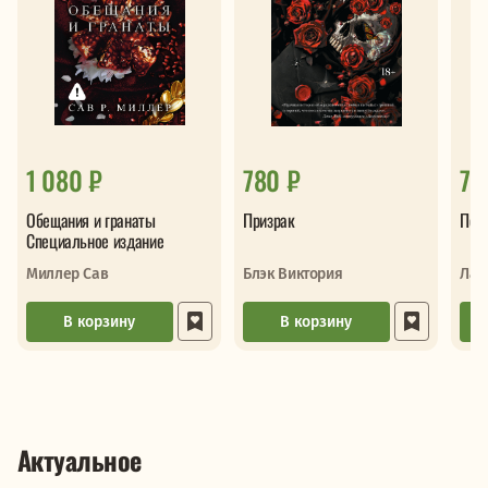
1 080 ₽
780 ₽
75
Обещания и гранаты
Призрак
Пеп
Специальное издание
Миллер Сав
Блэк Виктория
Лан
В корзину
В корзину
Актуальное