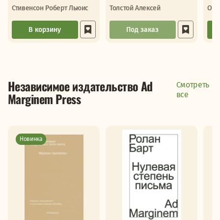
Стивенсон Роберт Льюис
Толстой Алексей
Ост
В корзину
Под заказ
Независимое издательство Ad
Смотреть
Marginem Press
все
Новинка