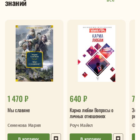
знаний
1 470 ₽
640 ₽
74
Мы славяне
Карма любви Вопросы о
Золо
личных отношениях
рели
пра
Семенова Мария
Роуч Майкл
В корзину
В корзину