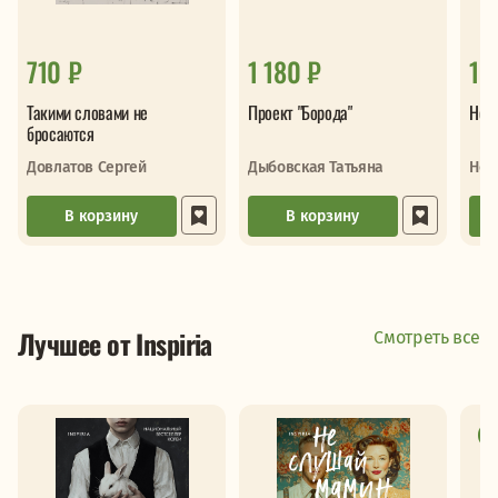
710 ₽
1 180 ₽
1 
Такими словами не
Проект "Борода"
Нео
бросаются
Довлатов Сергей
Дыбовская Татьяна
Неб
В корзину
В корзину
Лучшее от Inspiria
Смотреть все
Н