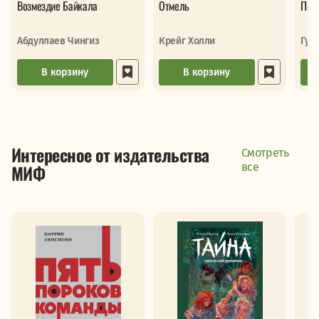
Возмездие Байкала
Отмель
Пис
Абдуллаев Чингиз
Крейг Холли
Гуд
В корзину
В корзину
Интересное от издательства
Смотреть
МИФ
все