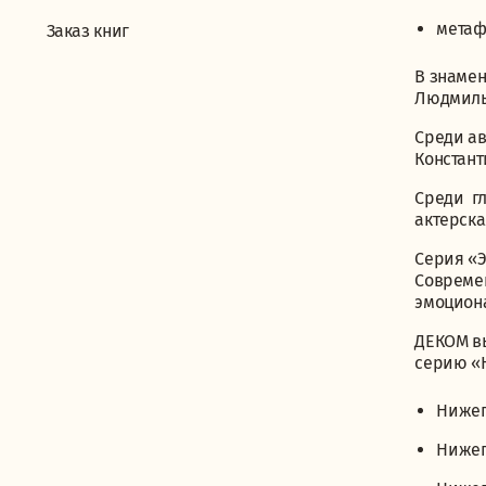
метаф
Заказ книг
В знамен
Людмилы
Среди ав
Констант
Среди гл
актерска
Серия «Э
Совреме
эмоцион
ДЕКОМ вы
серию «Н
Нижег
Нижег