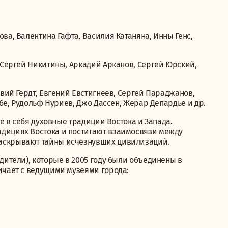
а, Валентина Гафта, Василия Катаняна, Инны Генс,
 Сергей Никитины, Аркадий Арканов, Сергей Юрский,
вий Гердт, Евгений Евстигнеев, Сергей Параджанов,
бе, Рудольф Нуриев, Джо Дассен, Жерар Депардье и др.
е в себя духовные традиции Востока и Запада.
дициях Востока и постигают взаимосвязи между
аскрывают тайны исчезнувших цивилизаций.
дители), которые в 2005 году были объединены в
ичает с ведущими музеями города: