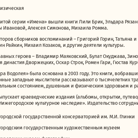
изическая
итой серии «Имена» вышли книги Лили Брик, Эльдара Рязанов
 Ивановой, Алексея Симонова, Михаила Ромма.
торов сборников воспоминаний – Григорий Горин, Татьяна и
ин Райкин, Михаил Козаков, и другие деятели культуры.
авных героев – Владимир Маяковский, Булат Окуджава, Зино
я династия Дворжецких, Оскар Строк, Ромен Гари, Гюстав Кур
ра Водолея» была основана в 2003 году. Это книги, вобравши
нные западные мыслители рассказывают о тысячелетних тра
альным состоянием, душевным и физическим здоровьем и р
пускает краеведческие издания (альбомы, открытки, путево
ижегородское культурное наследие». Издательство сотрудн
ородской государственной консерваторией им. М.И. Глинки
ородским государственным художественным музеем