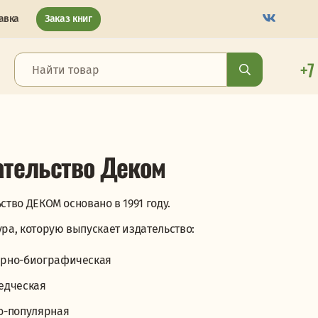
авка
Заказ книг
+7
ательство Деком
ство ДЕКОМ основано в 1991 году.
ра, которую выпускает издательство:
рно-биографическая
едческая
о-популярная