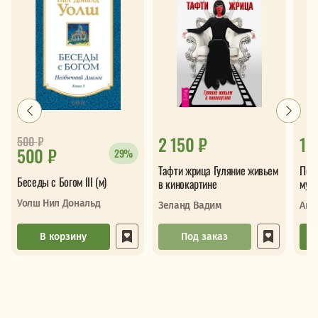
2 150 ₽
1 
500
₽
500 ₽
29%
Тафти жрица Гуляние живьем
Поб
Беседы с Богом III (м)
в кинокартине
мудр
одно
Уолш Нил Дональд
Зеланд Вадим
Ант
В корзину
Под заказ