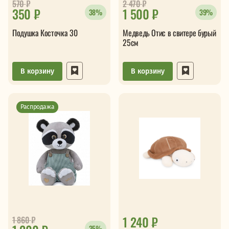
570
₽
2 470
₽
350 ₽
1 500 ₽
38%
39%
Подушка Косточка 30
Медведь Отис в свитере бурый
25см
В корзину
В корзину
Распродажа
1 240 ₽
1 860
₽
35%