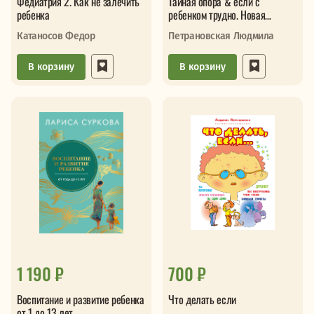
Федиатрия 2. Как не залечить
Тайная опора & если с
ребенка
ребенком трудно. Новая
редакция
Катаносов Федор
Петрановская Людмила
В корзину
В корзину
1 190 ₽
700 ₽
Воспитание и развитие ребенка
Что делать если
от 1 до 13 лет