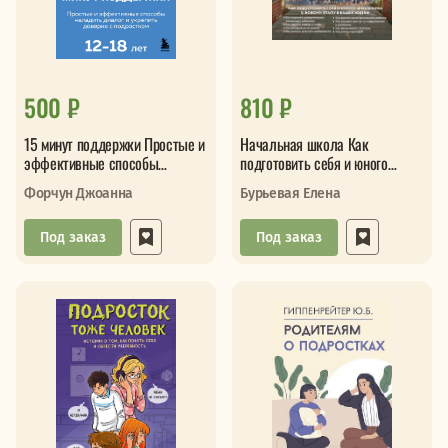
500 ₽
810 ₽
15 минут поддержки Простые и
Начальная школа Как
эффективные способы
подготовить себя и юного
наладить диалог и укреить
школьника к новому этапу в
Форчун Джоанна
Бурьевая Елена
довер
вашей жи
Под заказ
Под заказ