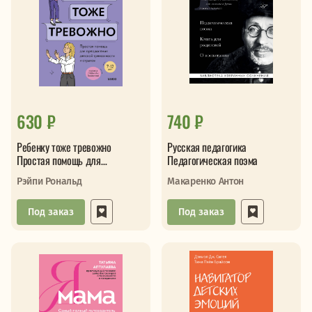
630 ₽
740 ₽
Ребенку тоже тревожно
Русская педагогика
Простая помощь для
Педагогическая поэма
преодоления детской
Рэйпи Рональд
Макаренко Антон
тревожности и страх
Под заказ
Под заказ