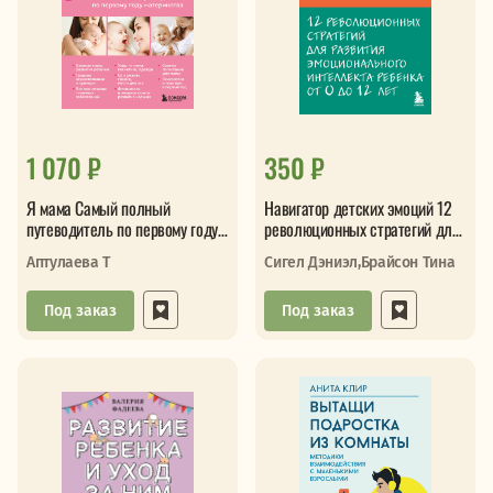
1 070 ₽
350 ₽
Я мама Самый полный
Навигатор детских эмоций 12
путеводитель по первому году
революционных стратегий для
материнства
развития эмоционального
Аптулаева Т
Сигел Дэниэл,Брайсон Тина
Под заказ
Под заказ