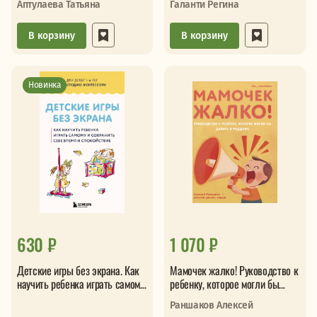
Аптулаева Татьяна
Галанти Регина
материнства
В корзину
В корзину
Новинка
630 ₽
1 070 ₽
Детские игры без экрана. Как
Мамочек жалко! Руководство к
научить ребенка играть самому
ребенку, которое могли бы
и сохранить себе время и
давать в роддоме
Раншаков Алексей
спокойствие