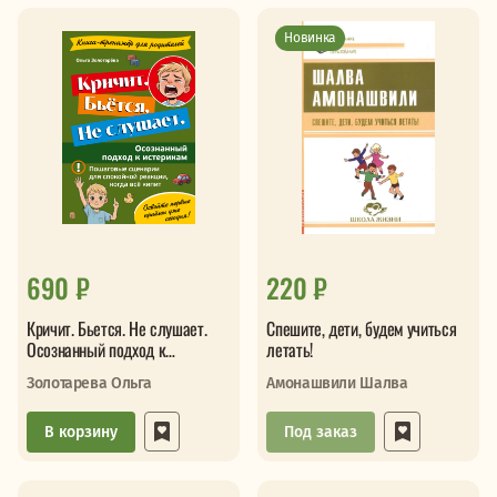
Новинка
690 ₽
220 ₽
Кричит. Бьется. Не слушает.
Спешите, дети, будем учиться
Осознанный подход к
летать!
истерикам
Золотарева Ольга
Амонашвили Шалва
В корзину
Под заказ