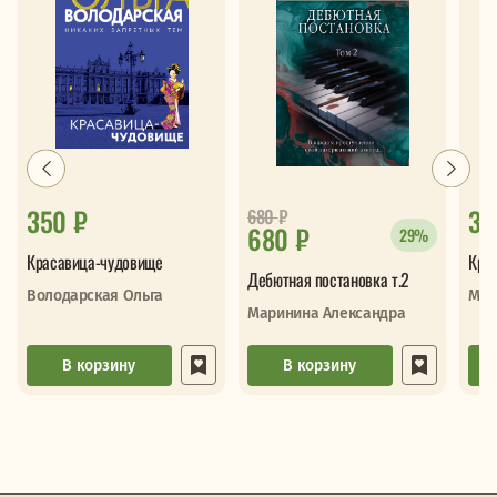
350 ₽
33
680
₽
680 ₽
29%
Красавица-чудовище
Кру
Дебютная постановка т.2
Володарская Ольга
Мар
Маринина Александра
В корзину
В корзину