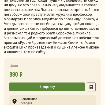
по полсотни за год. Уходят туда – и с концами. Ни слуху,
ни духу. Но что совершенно не укладывается в голове:
внезапно союзником Лыкова становится крёстный отец
петербуржской преступности, «русский профессор
Мориарти» Илларион Рудайтис по прозвищу Сорокоум.
Этот дьявол во плоти пообещал сыщику любую помощь
и деньги, лишь бы тот добрался до таинственного места
и разыскал там родного брата Сорокоума Михаила…
Захватывающий исторический детектив от победителя
премии «Русский детектив» Николая Свечина. Роман
входит в цикл произведений о сыщике Алексее Лыкове
и является 37-м по счёту.
Цена
890 ₽
В корзину
Самовывоз
сегодня