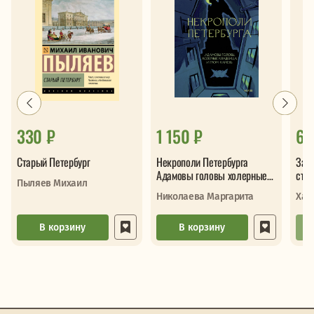
330 ₽
1 150 ₽
62
Старый Петербург
Некрополи Петербурга
Зап
Адамовы головы холерные
стр
Пыляев Михаил
кладбища и Гром-камень
Николаева Маргарита
Хар
В корзину
В корзину