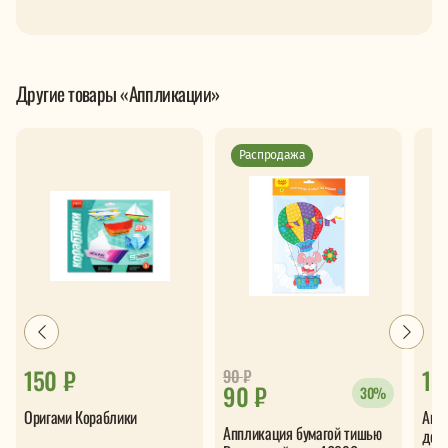
Другие товары «Аппликации»
Распродажа
150 ₽
13
90
₽
90 ₽
30%
Оригами Кораблики
Апп
Аппликация бумагой тишью
дер