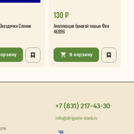
130 ₽
1
Звездочки Слоник
Аппликация бумагой тишью Фея
Ап
46896
Де
корзину
В корзину
+7 (831) 217-43-30
info@dirigable-book.ru
арта