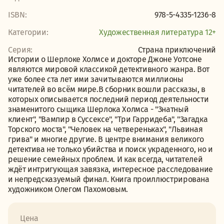
ISBN:
978-5-4335-1236-8
Категории:
Художественная литература 12+
Серия:
Страна приключений
Истории о Шерлоке Холмсе и докторе Джоне Уотсоне
являются мировой классикой детективного жанра. Вот
уже более ста лет ими зачитываются миллионы
читателей во всём мире.В сборник вошли рассказы, в
которых описывается последний период деятельности
знаменитого сыщика Шерлока Холмса - "Знатный
клиент", "Вампир в Суссексе", "Три Гарридеба", "Загадка
Торского моста", "Человек на четвереньках", "Львиная
грива" и многие другие. В центре внимания великого
детектива не только убийства и поиск украденного, но и
решение семейных проблем. И как всегда, читателей
ждёт интригующая завязка, интересное расследование
и непредсказуемый финал. Книга проиллюстрирована
художником Олегом Пахомовым.
Цена