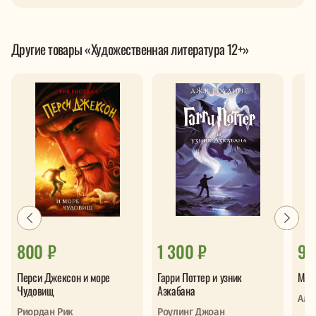
Другие товары «Художественная литература 12+»
800 ₽
1 300 ₽
93
Перси Джексон и море
Гарри Поттер и узник
Маги
Чудовищ
Азкабана
Аль
Риордан Рик
Роулинг Джоан