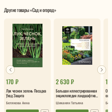
Другие товары «Сад и огород»
170 ₽
2 630 ₽
11
Лук чеснок зелень Посадка
Большая иллюстрированная
Огур
Уход Защита
энциклопедия ландшафтного
оши
дизайна
Белякова Анна
Шиканян Татьяна
Бел