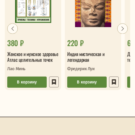
380 ₽
220 ₽
69
Женское и мужское здоровье
Индия мистическая и
Дре
Атлас целительных точек
легендарная
техн
Вво
Лао Минь
Фредерик Луи
В корзину
В корзину