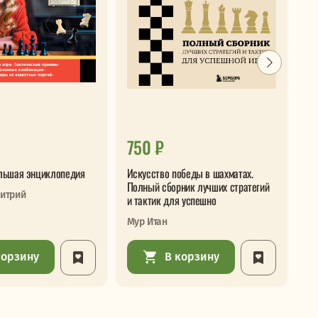
750 ₽
5
льшая энциклопедия
Искусство победы в шахматах.
Ша
Полный сборник лучших стратегий
бу
итрий
и тактик для успешно
Де
Мур Итан
корзину
В корзину