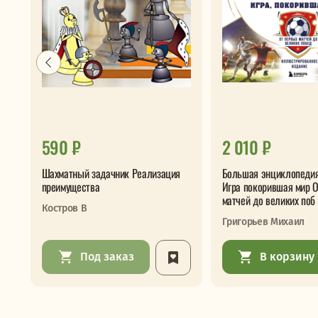
590 ₽
2 010 ₽
Шахматный задачник Реализация
Большая энциклопеди
преимущества
Игра покорившая мир 
матчей до великих поб
Костров В
Григорьев Михаил
Под заказ
В корзину