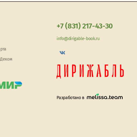
+7 (831) 217-43-30
info@dirigable-book.ru
арта
 Деком
Разработано в