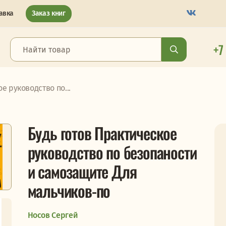
авка
Заказ книг
+7
е руководство по...
Будь готов Практическое
руководство по безопаности
и самозащите Для
мальчиков-по
Носов Сергей