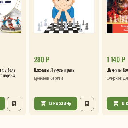
280 ₽
1 140 ₽
я футбола
Шахматы Я учусь играть
Шахматы Бо
От первых
Еремеев Сергей
Смирнов Дм
В корзину
В 