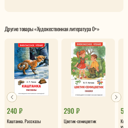
Другие товары «Художественная литература 0+»
240 ₽
290 ₽
50
Каштанка. Рассказы
Цветик-семицветик
Кни
учил