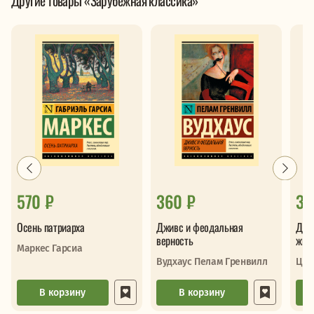
Другие товары «Зарубежная классика»
570 ₽
360 ₽
33
Осень патриарха
Дживс и феодальная
Двад
верность
жиз
Маркес Гарсиа
Вудхаус Пелам Гренвилл
Цве
В корзину
В корзину