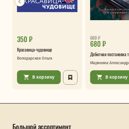
350 ₽
680
₽
680 ₽
Красавица-чудовище
Дебютная постановка т
Володарская Ольга
Маринина Александр
В корзину
В корзину
Большой ассортимент