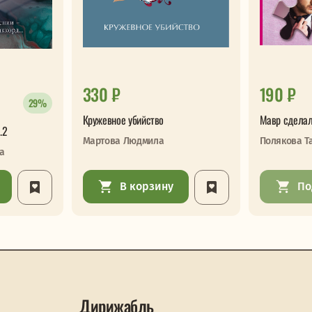
330 ₽
190 ₽
29%
Кружевное убийство
Мавр сделал
.2
Мартова Людмила
Полякова Т
а
В корзину
По
Дирижабль