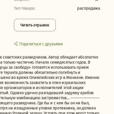
Тип товара:
распродажа
Читать отрывок
Поделиться с друзьями
е советских разведчиков. Автор обладает абсолютно
 только частично. Начало семидесятых годов. В
цы за свободу» готовятся использовать прием
те теракта должны обязательно погибнуть и
решено во время Олимпийских игр в Мюнхене. Именно
ная возможность захватить в плен израильских
ке организаторов и исполнителей этой акции
атый. Однако удачно разгадавший задумку арабов
ельную комбинацию экстремистов… --------------------
тоящего разведчика. Где бы и с кем бы он ни был,
мотря на изощренные уловки противника, он должен
нную Родиной задачу. Устоять при этом могут только