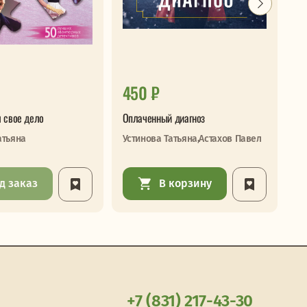
450 ₽
7
 свое дело
Оплаченный диагноз
Сл
атьяна
Устинова Татьяна,Астахов Павел
Бр
д заказ
В корзину
+7 (831) 217-43-30