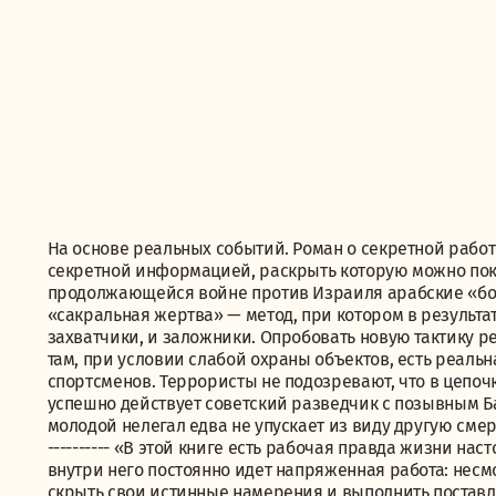
На основе реальных событий. Роман о секретной работ
секретной информацией, раскрыть которую можно пока
продолжающейся войне против Израиля арабские «бор
«сакральная жертва» — метод, при котором в результа
захватчики, и заложники. Опробовать новую тактику 
там, при условии слабой охраны объектов, есть реаль
спортсменов. Террористы не подозревают, что в цепоч
успешно действует советский разведчик с позывным Б
молодой нелегал едва не упускает из виду другую смерт
---------- «В этой книге есть рабочая правда жизни нас
внутри него постоянно идет напряженная работа: нес
скрыть свои истинные намерения и выполнить поставле