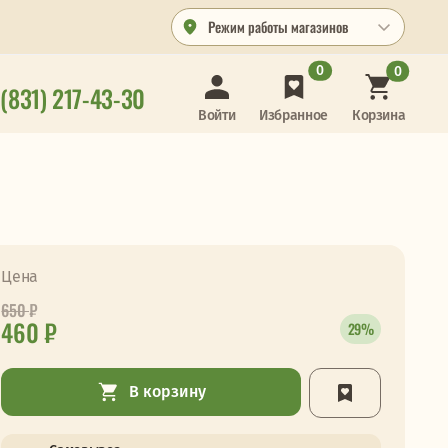
Режим работы магазинов
0
0
 (831) 217-43-30
Корзина
Войти
Избранное
Цена
650
₽
460 ₽
29%
В корзину