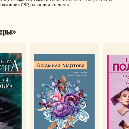
олковник СВР, разведчик-нелегал
леры»