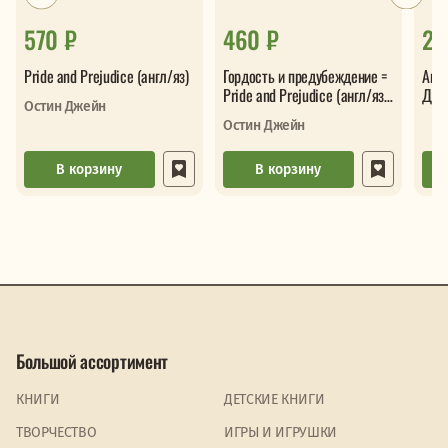
570 ₽
460 ₽
26
Pride and Prejudice (англ/яз)
Гордость и предубеждение =
Анг
Pride and Prejudice (англ/яз
Дома
Остин Джейн
и русск/яз)
Остин Джейн
В корзину
В корзину
Большой ассортимент
КНИГИ
ДЕТСКИЕ КНИГИ
ТВОРЧЕСТВО
ИГРЫ И ИГРУШКИ