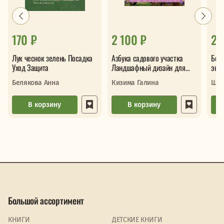
170 ₽
2 100 ₽
2 
Лук чеснок зелень Посадка
Азбука садового участка
Бол
Уход Защита
Ландшафный дизайн для
энц
начинающих
диз
Белякова Анна
Кизима Галина
Шик
В корзину
В корзину
Большой ассортимент
КНИГИ
ДЕТСКИЕ КНИГИ