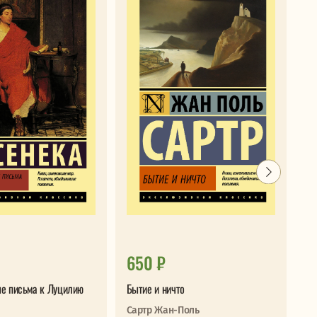
650 ₽
3
е письма к Луцилию
Бытие и ничто
Я 
Сартр Жан-Поль
Бу