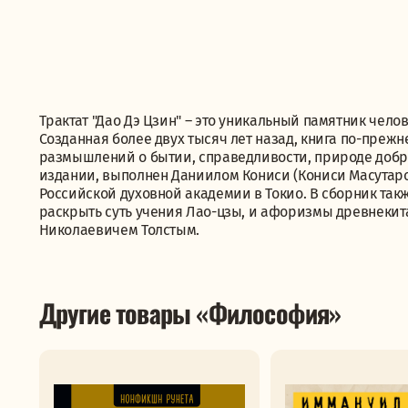
Трактат "Дао Дэ Цзин" – это уникальный памятник чел
Созданная более двух тысяч лет назад, книга по-преж
размышлений о бытии, справедливости, природе добра
издании, выполнен Даниилом Кониси (Кониси Масутаро
Российской духовной академии в Токио. В сборник так
раскрыть суть учения Лао-цзы, и афоризмы древнеки
Николаевичем Толстым.
Другие товары «Философия»