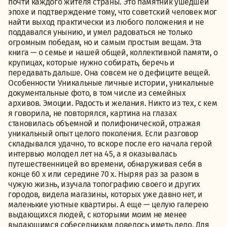
почти каждого жителя страны. Это памятник ушедшей
эпохе и подтверждение тому, что советский человек мог
найти выход практически из любого положения и не
поддавался унынию, и умел радоваться не только
огромным победам, но и самым простым вещам. Эта
книга — о семье и нашей общей, коллективной памяти, о
крупицах, которые нужно собирать, беречь и
передавать дальше. Она совсем не о дефиците вещей.
Особенности Уникальные личные истории, уникальные
документальные фото, в том числе из семейных
архивов. Эмоции. Радость и желания. Никто из тех, с кем
я говорила, не повторялся, картина на глазах
становилась объемной и полифонической, отражая
уникальный опыт целого поколения. Если разговор
складывался удачно, то вскоре после его начала герой
интервью молодел лет на 45, а я оказывалась
путешественницей во времени, обнаруживая себя в
конце 60 х или середине 70 х. Ныряя раз за разом в
чужую жизнь, изучала топографию своего и других
городов, видела магазины, которых уже давно нет, и
маленькие уютные квартиры. А еще — целую галерею
выдающихся людей, с которыми моим не менее
выдающимся собеседникам довелось иметь дело. Для