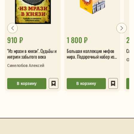
910 ₽
1 800 ₽
2 
"Из мрази в князи". Судьбы и
Большая коллекция мифов
Свят
интриги забытого века
мира. Подарочный набор из 6
Фат
книг (японские, египетские,
Синелобов Алексей
славянские, скандинавские,
корейские, кельтские мифы)
В корзину
В корзину