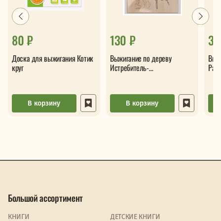
80 ₽
130 ₽
30
Доска для выжигания Котик
Выжигание по дереву
Выж
круг
Истребитель-
Раз
бомбардировщик СУ-22
цве
В корзину
В корзину
Большой ассортимент
КНИГИ
ДЕТСКИЕ КНИГИ