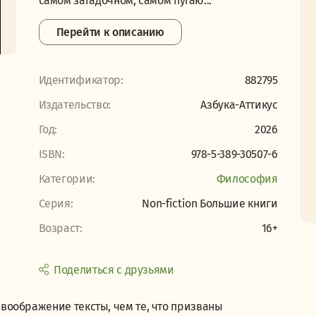
самом загадочном, самом пугаю...
Перейти к описанию
Идентификатор:
882795
Издательство:
Азбука-Аттикус
Год:
2026
ISBN:
978-5-389-30507-6
Категории:
Философия
Серия:
Non-fiction Большие книги
Возраст:
16+
Поделиться с друзьями
оображение тексты, чем те, что призваны