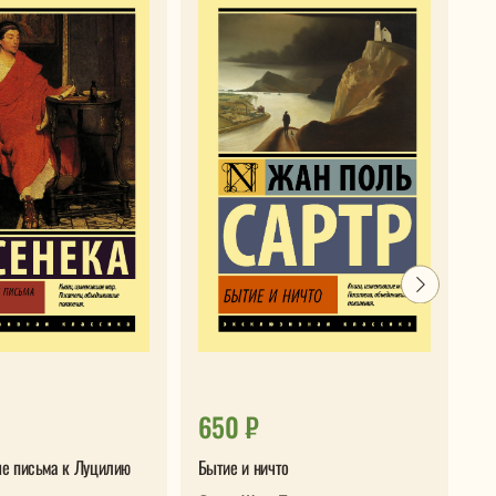
650 ₽
3
е письма к Луцилию
Бытие и ничто
Я 