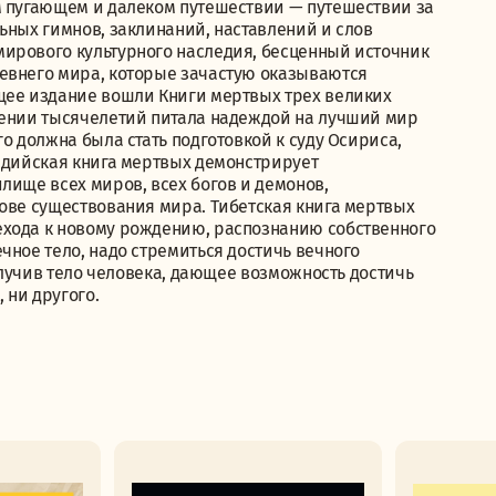
м пугающем и далеком путешествии — путешествии за
ьных гимнов, заклинаний, наставлений и слов
ирового культурного наследия, бесценный источник
евнего мира, которые зачастую оказываются
щее издание вошли Книги мертвых трех великих
жении тысячелетий питала надеждой на лучший мир
о должна была стать подготовкой к суду Осириса,
Индийская книга мертвых демонстрирует
лище всех миров, всех богов и демонов,
нове существования мира. Тибетская книга мертвых
ехода к новому рождению, распознанию собственного
чное тело, надо стремиться достичь вечного
получив тело человека, дающее возможность достичь
 ни другого.