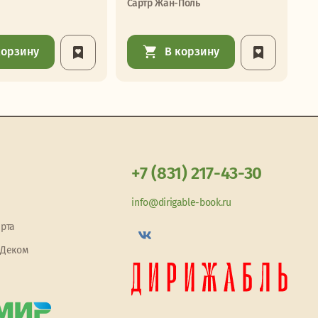
Сартр Жан-Поль
Бу
корзину
В корзину
+7 (831) 217-43-30
info@dirigable-book.ru
арта
 Деком