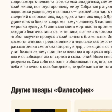
сопровождать человека в его самом загадочном, само
край жизни, по потустороннему миру. Собрания ритуал
поддержки уходящему в вечность — важнейшая часть м
сведений о верованиях, надеждах и чаяниях людей Др
удивительно близки современному человеку. В настоя
мировых культур. Египетская книга мертвых на протя
каждого благочестивого египтянина, вся жизнь которог
чтобы получить пропуск в край вечного блаженства. 
космогоническое представление о человеке как вмести
рассматривая смерть как жертву и дар, лежащие в ос
учит безмятежному принятию нелегкого процесса пер
«я» и освобождению от страха и сожалений. Имея неве
результата. Сам себя постоянно обманывает тот, кто, 
неба и конечного освобождения, не добивается ни того,
Другие товары «Философия»