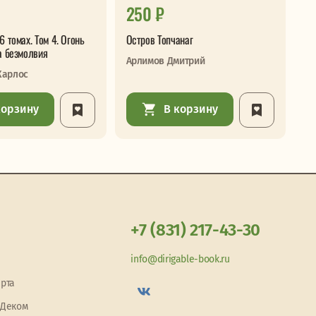
250 ₽
3
6 томах. Том 4. Огонь
Остров Топчанаг
Дв
а безмолвия
Арлимов Дмитрий
Ан
Карлос
корзину
В корзину
+7 (831) 217-43-30
info@dirigable-book.ru
арта
 Деком