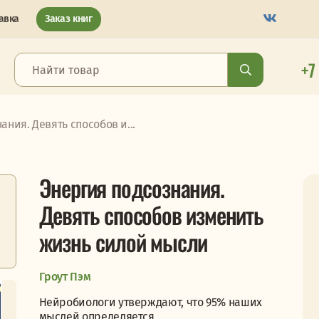
авка
Заказ книг
+7
ания. Девять способов и...
Энергия подсознания.
Девять способов изменить
жизнь силой мысли
Гроут Пэм
Нейробиологи утверждают, что 95% наших
мыслей определяется