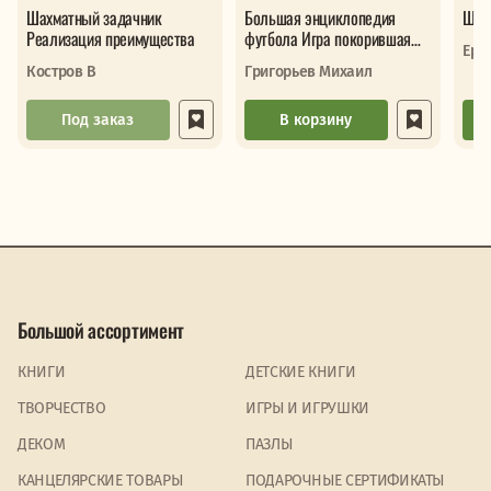
Шахматный задачник
Большая энциклопедия
Шахм
Реализация преимущества
футбола Игра покорившая
Ере
мир От первых матчей до
Костров В
Григорьев Михаил
великих поб
Под заказ
В корзину
Большой ассортимент
КНИГИ
ДЕТСКИЕ КНИГИ
ТВОРЧЕСТВО
ИГРЫ И ИГРУШКИ
ДЕКОМ
ПАЗЛЫ
КАНЦЕЛЯРСКИЕ ТОВАРЫ
ПОДАРОЧНЫЕ СЕРТИФИКАТЫ