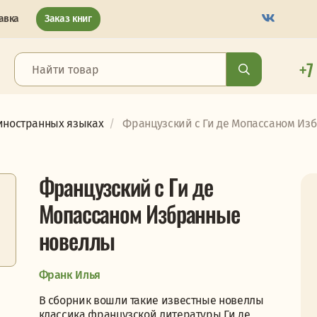
авка
Заказ книг
+7
иностранных языках
Французский с Ги де Мопассаном Избр
Французский с Ги де
Мопассаном Избранные
новеллы
Франк Илья
В сборник вошли такие известные новеллы
классика французской литературы Ги де