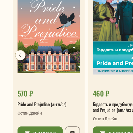
570 ₽
460 ₽
Pride and Prejudice (англ/яз)
Гордость и предубежде
and Prejudice (англ/яз 
Остин Джейн
Остин Джейн