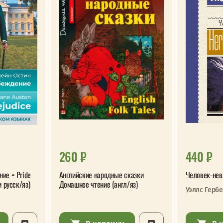
260 ₽
440 ₽
ние = Pride
Английские народные сказки
Человек-нев
и русск/яз)
Домашнее чтение (англ/яз)
Уэллс Гербе