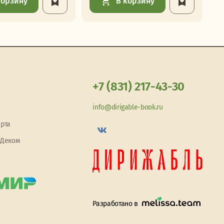
корзину
В корзину
+7 (831) 217-43-30
info@dirigable-book.ru
арта
 Деком
Разработано в