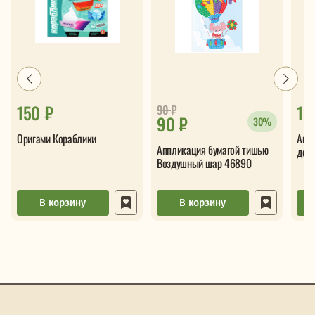
150 ₽
13
90
₽
90 ₽
30%
Оригами Кораблики
Апп
Аппликация бумагой тишью
дер
Воздушный шар 46890
В корзину
В корзину