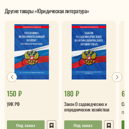
Другие товары «Юридическая литература»
150 ₽
180 ₽
61
УИК РФ
Закон О садоводческих и
Сам
огороднических хозяйствах
Пле
Под заказ
Под заказ