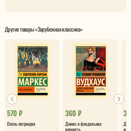
Другие товары «Зарубежная классика»
570 ₽
360 ₽
33
Осень патриарха
Дживс и феодальная
Двад
верность
жиз