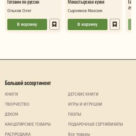
Готовим по-русски
Монастырская кухня
Гото
луч
Ольхов Олег
Сырников Максим
В корзину
В корзину
Большой ассортимент
КНИГИ
ДЕТСКИЕ КНИГИ
ТВОРЧЕСТВО
ИГРЫ И ИГРУШКИ
ДЕКОМ
ПАЗЛЫ
КАНЦЕЛЯРСКИЕ ТОВАРЫ
ПОДАРОЧНЫЕ СЕРТИФИКАТЫ
PАСПРОДАЖА
Все товары