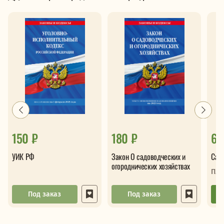
150 ₽
180 ₽
61
УИК РФ
Закон О садоводческих и
Сам
огороднических хозяйствах
Пле
Под заказ
Под заказ