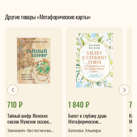
Другие товары «Метафорические карты»
710 ₽
1 840 ₽
73
Тайный шифр Женских
Билет в глубину души
Кино
сказок Мужских сказок
Метафорические
Мет
Сказки отношений
ассоциативные карты
филь
Зинкевич-Евстигнеева
Батаева Эльмира
Жел
сам
Татьяна