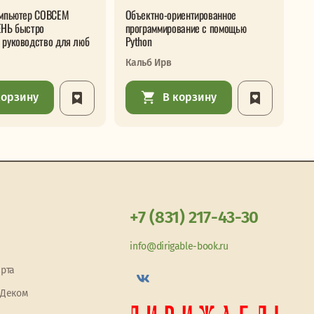
омпьютер СОВСЕМ
Объектно-ориентированное
Ра
ЕНЬ быстро
программирование с помощью
GP
 руководство для люб
Python
Ке
Кальб Ирв
корзину
В корзину
+7 (831) 217-43-30
info@dirigable-book.ru
арта
 Деком