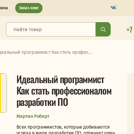
авка
Заказ книг
+7
деальный программист Как стать профес...
Идеальный программист
Как стать профессионалом
разработки ПО
Мартин Роберт
Всех программистов, которые добиваются
успеха в мире разработки ПО, отличает один