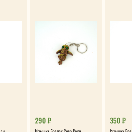
290 ₽
350 ₽
лли
Игрушка Брелок Сова Рири
Игрушка Бре