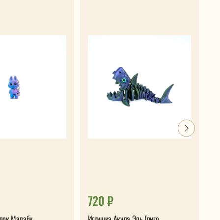
720 ₽
7
лок Малабу
Игрушка Акула Эль Григо
Иг