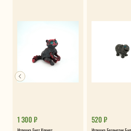
1 300 ₽
520 ₽
Игрушка Енот Крокет
Игрушка Бегемотик Би