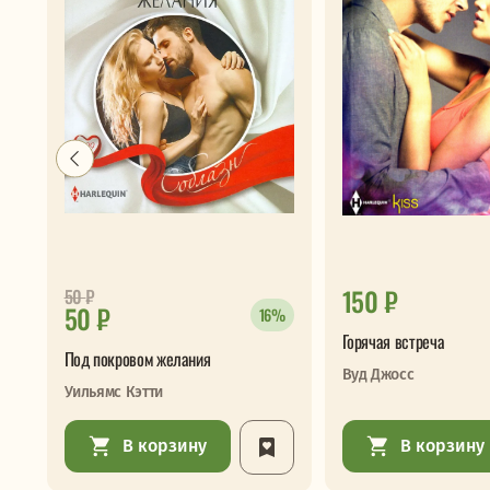
150 ₽
50
₽
50 ₽
16%
Горячая встреча
Под покровом желания
Вуд Джосс
Уильямс Кэтти
В корзину
В корзину