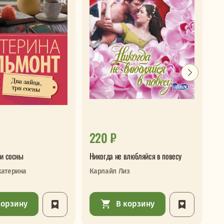
220 ₽
2
ри сосны
Никогда не влюбляйся в повесу
Од
катерина
Карлайл Лиз
Ка
корзину
В корзину