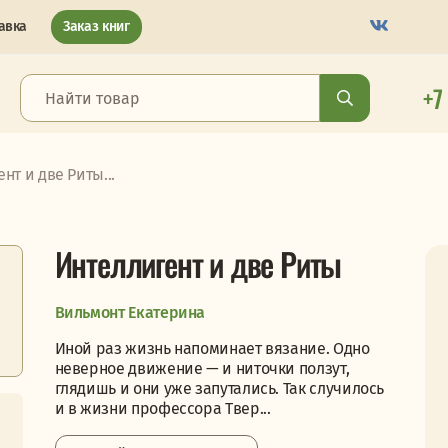
авка
Заказ книг
+7
нт и две Риты...
Интеллигент и две Риты
Вильмонт Екатерина
Иной раз жизнь напоминает вязание. Одно
неверное движение — и ниточки ползут,
глядишь и они уже запутались. Так случилось
и в жизни профессора Твер...