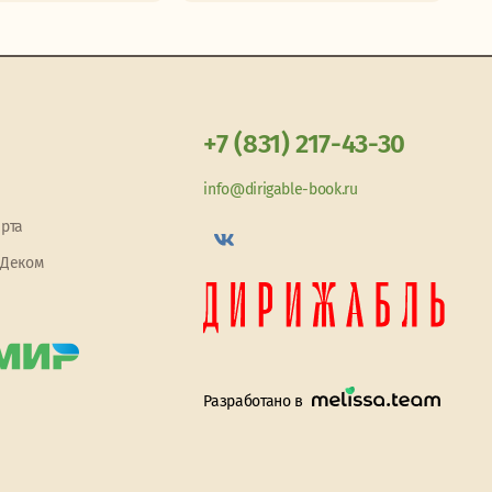
+7 (831) 217-43-30
info@dirigable-book.ru
арта
 Деком
Разработано в