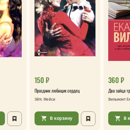
150 ₽
360 ₽
Праздник любящих сердец
Два зайца т
Эйтс Мейси
Вильмонт Е
В корзину
В 