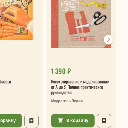
1 390 ₽
1
 бисера
Конструирование и моделирование
Ма
от А до Я Полное практическое
Но
руководство
ма
Мудрагель Лидия
Ко
корзину
В корзину