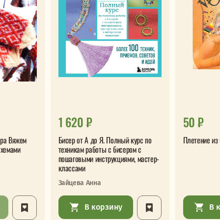
1 620 ₽
50 ₽
ера Вяжем
Бисер от А до Я. Полный курс по
Плетение из
схемами
техникам работы с бисером с
пошаговыми инструкциями, мастер-
классами
Зайцева Анна
В корзину
В 