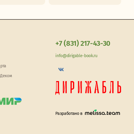
+7 (831) 217-43-30
info@dirigable-book.ru
арта
 Деком
Разработано в