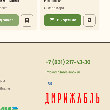
 и математика
Pocketbooks
ко
рент
Сьюэлл Карл
Зв
д заказ
В корзину
+7 (831) 217-43-30
info@dirigable-book.ru
арта
 Деком