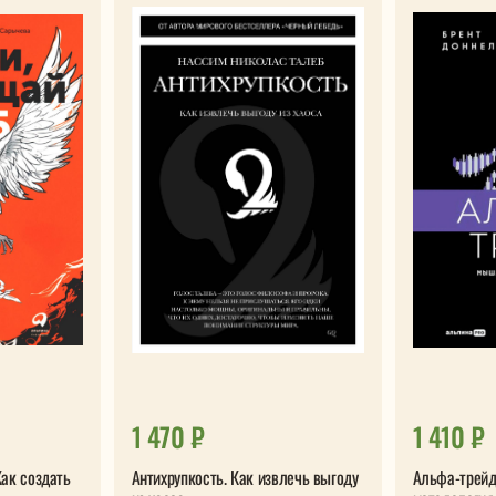
1 470 ₽
1 410 ₽
ак создать
Антихрупкость. Как извлечь выгоду
Альфа-трей