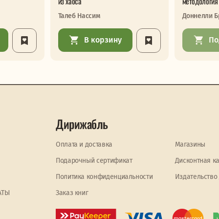
из хаоса
методология
Талеб Нассим
Доннелли Б
В корзину
По
Дирижабль
Оплата и доставка
Магазины
Подарочный сертификат
Дисконтная к
Политика конфиденциальности
Издательство
АТЫ
Заказ книг