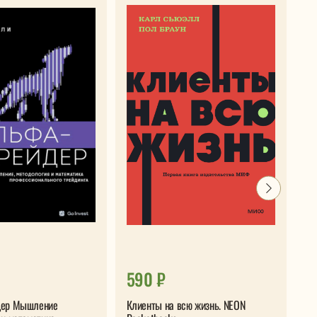
590 ₽
4
дер Мышление
Клиенты на всю жизнь. NEON
Ма