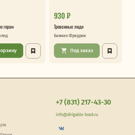
930 ₽
1
по горам
Тревожные люди
Кн
алед
Бакман Фредрик
Ди
корзину
Под заказ
+7 (831) 217-43-30
info@dirigable-book.ru
арта
 Деком