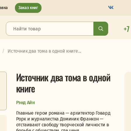
авка
Заказ книг
+7
Источник два тома в одной книге...
Источник два тома в одной
книге
Рэнд Айн
Главные герои романа — архитектор Говард
Рорк и журналистка Доминик Франкон —
отстаивают свободу творческой личности в
борьбе с обществом, где ценя...