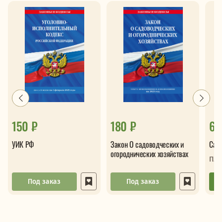
150 ₽
180 ₽
61
УИК РФ
Закон О садоводческих и
Сам
огороднических хозяйствах
Пле
Под заказ
Под заказ