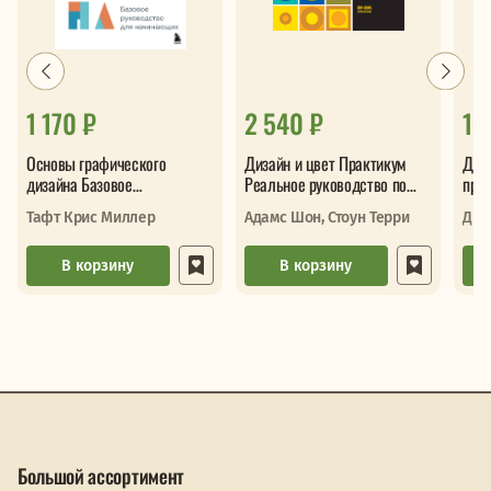
1 170 ₽
2 540 ₽
1 
Основы графического
Дизайн и цвет Практикум
Диз
дизайна Базовое
Реальное руководство по
про
руководство для
использованию цвета в
Тафт Крис Миллер
Адамс Шон, Стоун Терри
Дре
начинающих
графическо
В корзину
В корзину
Большой ассортимент