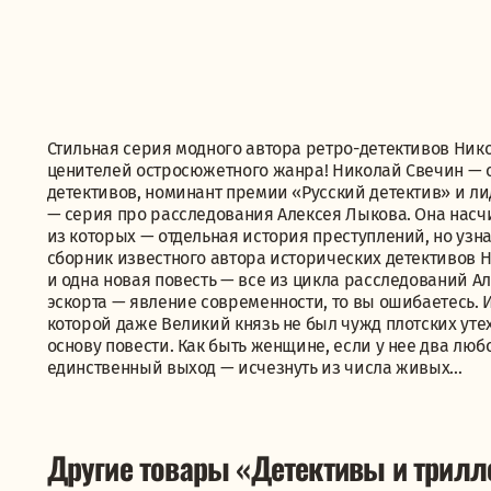
Стильная серия модного автора ретро-детективов Нико
ценителей остросюжетного жанра! Николай Свечин — 
детективов, номинант премии «Русский детектив» и л
— серия про расследования Алексея Лыкова. Она насч
из которых — отдельная история преступлений, но уз
сборник известного автора исторических детективов
и одна новая повесть — все из цикла расследований Ал
эскорта — явление современности, то вы ошибаетесь.
которой даже Великий князь не был чужд плотских утех
основу повести. Как быть женщине, если у нее два люб
единственный выход — исчезнуть из числа живых...
Другие товары «Детективы и трил