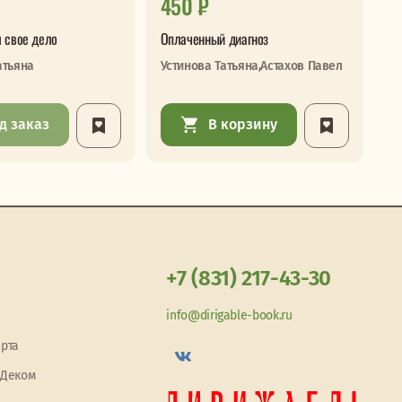
450 ₽
7
 свое дело
Оплаченный диагноз
Сл
атьяна
Устинова Татьяна,Астахов Павел
Бр
д заказ
В корзину
+7 (831) 217-43-30
info@dirigable-book.ru
арта
 Деком