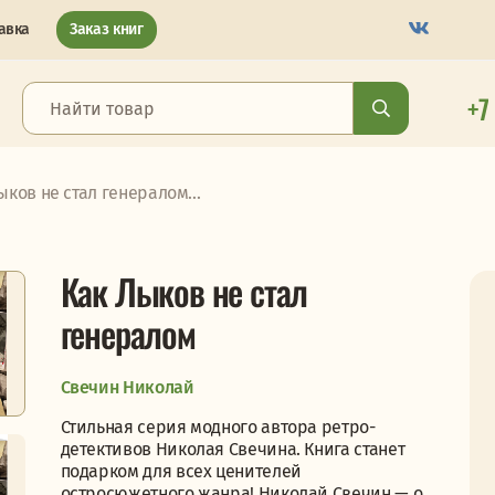
авка
Заказ книг
+7
ыков не стал генералом...
Как Лыков не стал
генералом
Свечин Николай
Стильная серия модного автора ретро-
детективов Николая Свечина. Книга станет
подарком для всех ценителей
остросюжетного жанра! Николай Свечин — о...