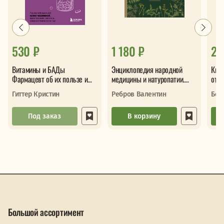
530 ₽
1 180 ₽
29
Витамины и БАДы
Энциклопедия народной
Книг
Фармацевт об их пользе и
медицины и натуропатии.
отча
вреде
Профилактика и лечение
кото
Гиттер Кристин
Ребров Валентин
Бож
заболеваний
Под заказ
В корзину
Большой ассортимент