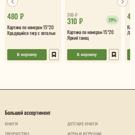
480 ₽
44
310
₽
310 ₽
29%
Картина по номерам 15*20
Карт
Картина по номерам 15*20
Крадущийся тигр с поталью
Леди
Яркий танец
В корзину
В корзину
Большой ассортимент
КНИГИ
ДЕТСКИЕ КНИГИ
ТВОРЧЕСТВО
ИГРЫ И ИГРУШКИ