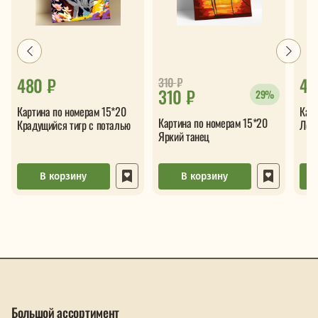
480 ₽
44
310
₽
310 ₽
29%
Картина по номерам 15*20
Карт
Картина по номерам 15*20
Крадущийся тигр с поталью
Леди
Яркий танец
В корзину
В корзину
Большой ассортимент