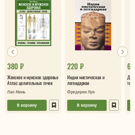
380 ₽
220 ₽
69
Женское и мужское здоровье
Индия мистическая и
Дре
Атлас целительных точек
легендарная
техн
Вво
Лао Минь
Фредерик Луи
В корзину
В корзину