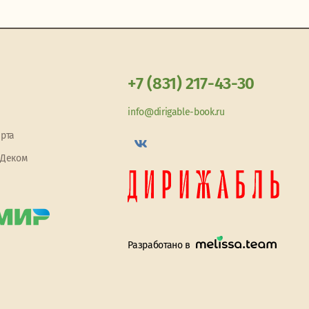
+7 (831) 217-43-30
info@dirigable-book.ru
арта
 Деком
Разработано в