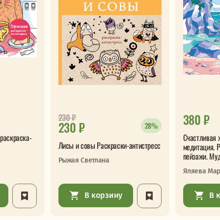
380 ₽
230
₽
230 ₽
28%
раскраска-
Счастливая 
Лисы и совы Раскраски-антистресс
медитация. 
пейзажи. Му
Рыжая Светлана
Яляева Ма
В корзину
В 