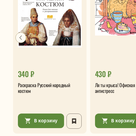
340 ₽
430 ₽
Раскраска Русский народный
Ля ты крыса! Офисная 
костюм
антистресс
В корзину
В корзину