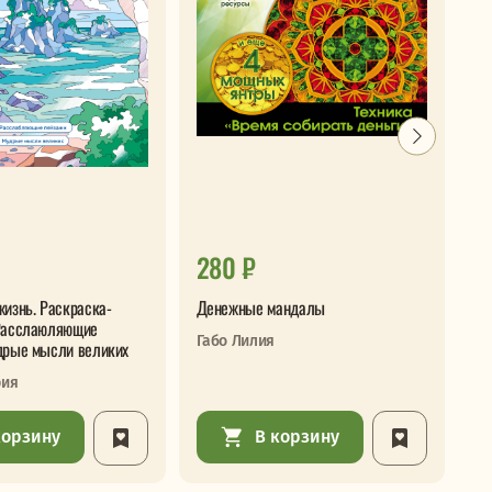
280 ₽
3
жизнь. Раскраска-
Денежные мандалы
Ск
Расслаюляющие
ил
Габо Лилия
дрые мысли великих
из
рия
корзину
В корзину