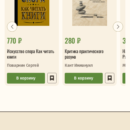
770 ₽
280 ₽
31
Искусство спора Как читать
Критика практического
Наед
книги
разума
Раз
Поварнин Сергей
Кант Иммануил
Мар
В корзину
В корзину