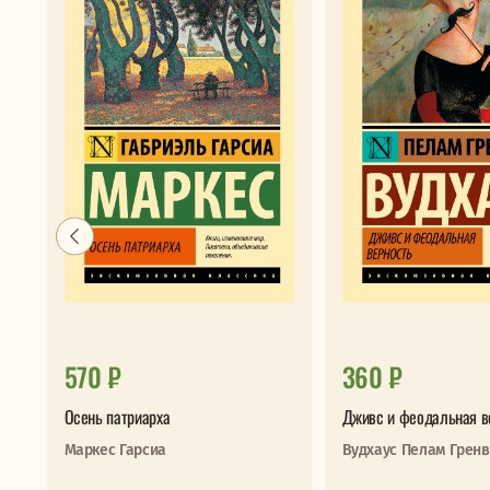
570 ₽
360 ₽
Осень патриарха
Дживс и феодальная в
Маркес Гарсиа
Вудхаус Пелам Грен