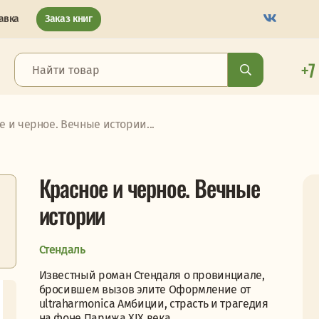
авка
Заказ книг
+7
е и черное. Вечные истории...
Красное и черное. Вечные
истории
Стендаль
Известный роман Стендаля о провинциале,
бросившем вызов элите Оформление от
ultraharmonica Амбиции, страсть и трагедия
на фоне Парижа XIX века