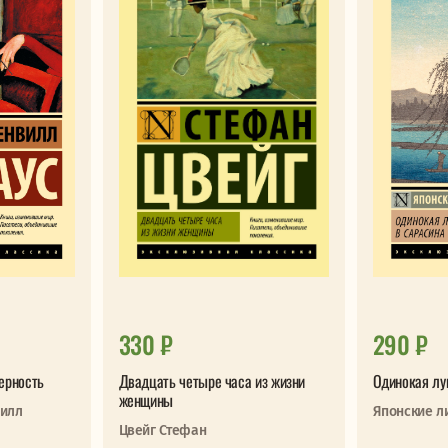
330 ₽
290 ₽
ерность
Двадцать четыре часа из жизни
Одинокая лу
женщины
вилл
Японские л
Цвейг Стефан