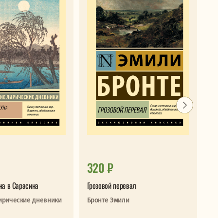
320 ₽
3
на в Сарасина
Грозовой перевал
Ле
ирические дневники
Бронте Эмили
В