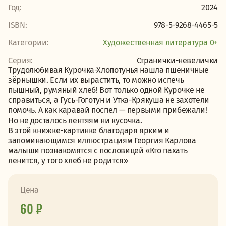
Год:
2024
ISBN:
978-5-9268-4465-5
Категории:
Художественная литература 0+
Серия:
Странички-невелички
Трудолюбивая Курочка-Хлопотунья нашла пшеничные
зёрнышки. Если их вырастить, то можно испечь
пышный, румяный хлеб! Вот только одной Курочке не
справиться, а Гусь-Гоготун и Утка-Крякуша не захотели
помочь. А как каравай поспел — первыми прибежали!
Но не досталось лентяям ни кусочка.
В этой книжке-картинке благодаря ярким и
запоминающимся иллюстрациям Георгия Карлова
малыши познакомятся с пословицей «Кто пахать
ленится, у того хлеб не родится»
Цена
60 ₽