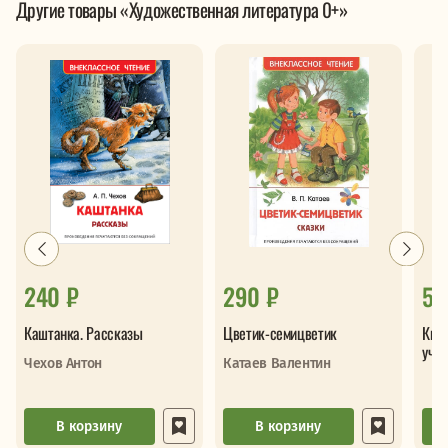
Другие товары «Художественная литература 0+»
240 ₽
290 ₽
50
Каштанка. Рассказы
Цветик-семицветик
Кни
учил
Чехов Антон
Катаев Валентин
В корзину
В корзину